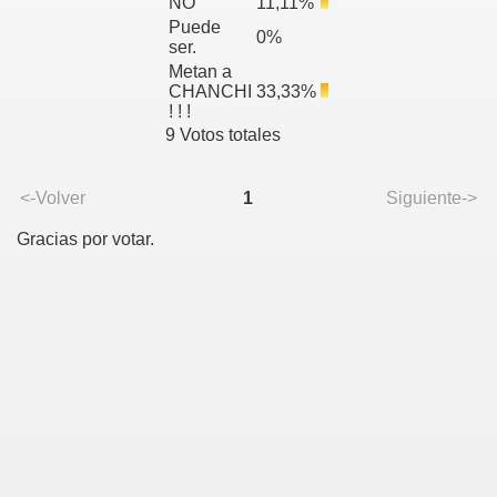
NO
11,11%
Puede
0%
ser.
Metan a
CHANCHI
33,33%
! ! !
9 Votos totales
<-Volver
1
Siguiente->
Gracias por votar.